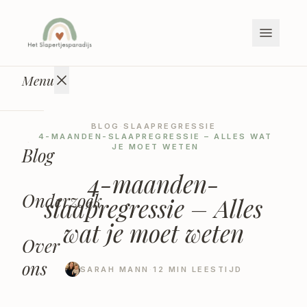
Naar inhoud
Menu
BLOG
·
SLAAPREGRESSIE
4-MAANDEN-SLAAPREGRESSIE – ALLES WAT
·
JE MOET WETEN
Blog
4-maanden-
Onderzoek
slaapregressie – Alles
wat je moet weten
Over
ons
SARAH MANN
·
12
MIN LEESTIJD