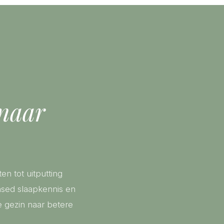
 naar
en tot uitputting
ased slaapkennis en
le gezin naar betere