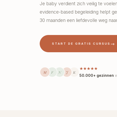
Je baby verdient zich veilig te voelen
evidence-based begeleiding helpt ge
30 maanden een liefdevolle weg naar
→
START DE GRATIS CURSUS
★
★
★
★
★
M
F
N
J
K
50.000+ gezinnen
v