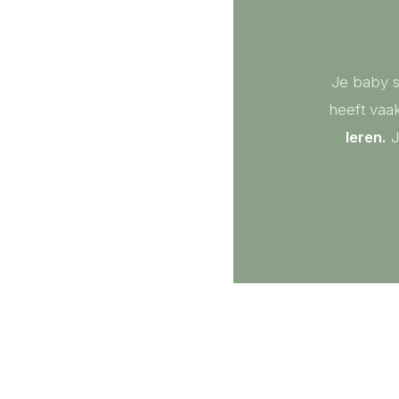
Je baby s
heeft vaa
leren.
J