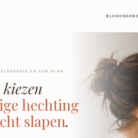
BLOG
ONDER
ELDERHEID EN EEN PLAN
e kiezen
lige hechting
cht slapen
.