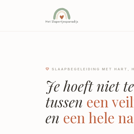
Naar inhoud
♡
SLAAPBEGELEIDING MET HART, H
Je hoeft niet t
tussen
een vei
en
een hele na