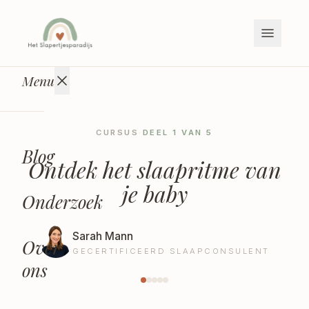
Naar inhoud
Menu
CURSUS
·
DEEL
1
VAN
5
Blog
Ontdek het slaapritme van
je baby
Onderzoek
Sarah Mann
Over
GECERTIFICEERD SLAAPCONSULENT
ons